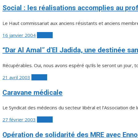
Social : les réalisations accomplies au prof
Le Haut commissariat aux anciens résistants et anciens membres 
Publié
16 janvier 2004
Société
le
“Dar Al Amal” d’El Jadida, une destinée sa
Récupérables. Oui, nous avons espéré qu’ils le seront un jour, tou
Publié
21 avril 2003
Société
le
Caravane médicale
Le Syndicat des médecins du secteur libéral et l’Association de l
Publié
27 février 2003
Société
le
Opération de solidarité des MRE avec Enn