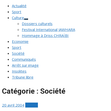
Actualité
Sport
Culture
Afficher
Dossiers culturels
le
sous-
Festival International JAWHARA
menu
Hommage à Driss CHRAÏBI
Economie
Sport
Société
Communiqués
Arrêt sur image
Insolites
Tribune libre
Catégorie :
Société
Publié
20 avril 2004
Société
le