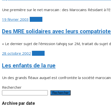
Une première sur le net marocain : des Marocains Résidant à l’Et
Publié
19 février 2003
Société
le
Des MRE solidaires avec leurs compatriote
« Le dernier sujet de l’émission tahqiq sur 2M, traitait du sujet d
Publié
28 octobre 2002
Société
le
Les enfants de la rue
Un des grands fléaux auquel est confrontée la société marocaine 
Rechercher
Rechercher
Archive par date