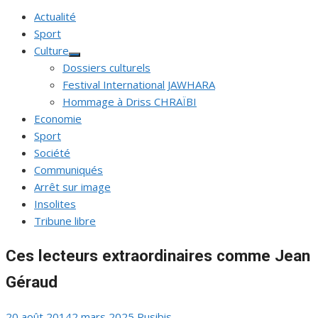
Actualité
Sport
Culture
Afficher
Dossiers culturels
le
sous-
Festival International JAWHARA
menu
Hommage à Driss CHRAÏBI
Economie
Sport
Société
Communiqués
Arrêt sur image
Insolites
Tribune libre
Ces lecteurs extraordinaires comme Jean
Géraud
Publié
Auteur/autrice
20 août 2014
2 mars 2025
Rusibis