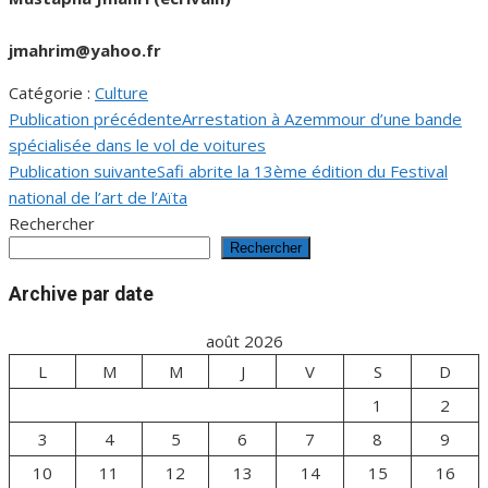
jmahrim@yahoo.fr
Catégorie :
Culture
Publication précédente
Arrestation à Azemmour d’une bande
Navigation
spécialisée dans le vol de voitures
de
Publication suivante
Safi abrite la 13ème édition du Festival
national de l’art de l’Aïta
l’article
Rechercher
Rechercher
Archive par date
août 2026
L
M
M
J
V
S
D
1
2
3
4
5
6
7
8
9
10
11
12
13
14
15
16