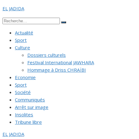
Aller
EL JADIDA
au
Recherche
contenu
Rechercher
pour :
Actualité
Sport
Culture
Dossiers culturels
Festival International JAWHARA
Hommage à Driss CHRAÏBI
Economie
Sport
Société
Communiqués
Arrêt sur image
Insolites
Tribune libre
EL JADIDA