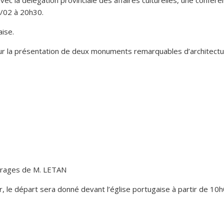
 avec la délégation provinciale des affaires culturelles, une con
20/02 à 20h30.
ise.
 la présentation de deux monuments remarquables d’architecture 
uvrages de M. LETAN
r, le départ sera donné devant l’église portugaise à partir de 10