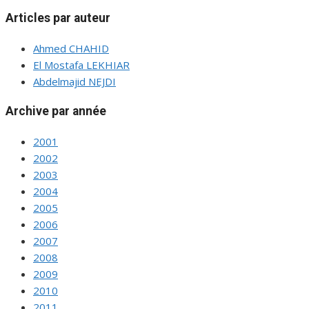
Articles par auteur
Ahmed CHAHID
El Mostafa LEKHIAR
Abdelmajid NEJDI
Archive par année
2001
2002
2003
2004
2005
2006
2007
2008
2009
2010
2011