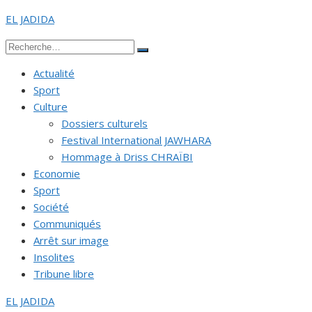
Aller
EL JADIDA
au
Recherche
contenu
Rechercher
pour :
Actualité
Sport
Culture
Dossiers culturels
Festival International JAWHARA
Hommage à Driss CHRAÏBI
Economie
Sport
Société
Communiqués
Arrêt sur image
Insolites
Tribune libre
EL JADIDA