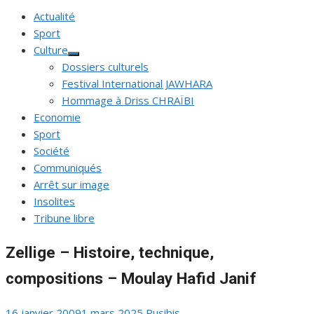
Actualité
Sport
Culture
Afficher
Dossiers culturels
le
sous-
Festival International JAWHARA
menu
Hommage à Driss CHRAÏBI
Economie
Sport
Société
Communiqués
Arrêt sur image
Insolites
Tribune libre
Zellige – Histoire, technique,
compositions – Moulay Hafid Janif
Publié
Auteur/autrice
16 janvier 2009
1 mars 2025
Rusibis