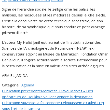
le
Signe de hiérarchie sociale, le zellige orne les palais, les
maisons, les mosquées et les médersas depuis le XIIe siècle.
C’est à la découverte de cette technique ancestrale, de son
histoire, de sa symbolique que nous conduit ce petit ouvrage
joliment illustré.
L’auteur My Hafid Janif est lauréat de l’Institut national des
Sciences de l’Archéologie et du Patrimoine (INSAP), ex-
conservateur adjoint au Musée de Marrakech, Fondation Omar
Benjelloun, il cogère actuellement la société Patrimonium pour
la restauration et la mise en valeur des sites archéologiques.
AFM EL JADIDA
Catégorie :
Agenda
Publication précédente
Moroccan Travel Market – Des
Navigation
opérateurs de Doukkala veulent vendre la destination
de
Publication suivante
La fauconnerie Lekouassem d’Ouled Frej
sous l’œil de la camera