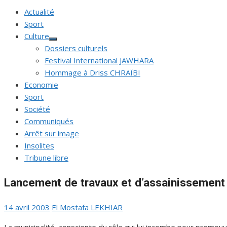
Actualité
Sport
Culture
Afficher
Dossiers culturels
le
sous-
Festival International JAWHARA
menu
Hommage à Driss CHRAÏBI
Economie
Sport
Société
Communiqués
Arrêt sur image
Insolites
Tribune libre
Lancement de travaux et d’assainissement
Publié
Auteur/autrice
14 avril 2003
El Mostafa LEKHIAR
le