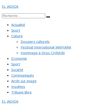
Aller
EL JADIDA
au
Recherche
contenu
Rechercher
pour :
Actualité
Sport
Culture
Dossiers culturels
Festival International JAWHARA
Hommage à Driss CHRAÏBI
Economie
Sport
Société
Communiqués
Arrêt sur image
Insolites
Tribune libre
EL JADIDA