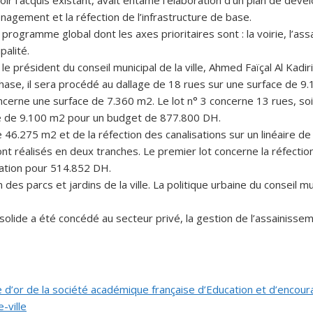
oir l’acquis existant, avait entamé l’élaboration d’un plan de dé
énagement et la réfection de l’infrastructure de base.
’un programme global dont les axes prioritaires sont : la voirie, l
palité.
t le président du conseil municipal de la ville, Ahmed Faïçal Al Ka
phase, il sera procédé au dallage de 18 rues sur une surface de 
cerne une surface de 7.360 m2. Le lot n° 3 concerne 13 rues, s
ce de 9.100 m2 pour un budget de 877.800 DH.
46.275 m2 et de la réfection des canalisations sur un linéaire de
 réalisés en deux tranches. Le premier lot concerne la réfection
sation pour 514.852 DH.
des parcs et jardins de la ville. La politique urbaine du conseil mu
 solide a été concédé au secteur privé, la gestion de l’assainisse
lle d’or de la société académique française d’Education et d’enco
-ville