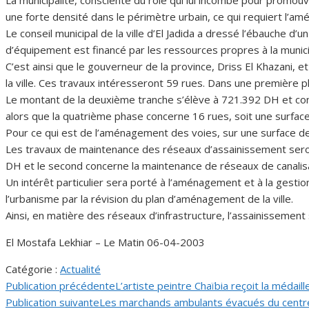
La municipalité, consciente du rôle qui lui incombe pour promouv
une forte densité dans le périmètre urbain, ce qui requiert l’am
Le conseil municipal de la ville d’El Jadida a dressé l’ébauche d
d’équipement est financé par les ressources propres à la munici
C’est ainsi que le gouverneur de la province, Driss El Khazani, e
la ville. Ces travaux intéresseront 59 rues. Dans une première 
Le montant de la deuxième tranche s’élève à 721.392 DH et con
alors que la quatrième phase concerne 16 rues, soit une surfa
Pour ce qui est de l’aménagement des voies, sur une surface de 
Les travaux de maintenance des réseaux d’assainissement seront
DH et le second concerne la maintenance de réseaux de canali
Un intérêt particulier sera porté à l’aménagement et à la gestion 
l’urbanisme par la révision du plan d’aménagement de la ville.
Ainsi, en matière des réseaux d’infrastructure, l’assainissement
El Mostafa Lekhiar – Le Matin 06-04-2003
Catégorie :
Actualité
Publication précédente
L’artiste peintre Chaïbia reçoit la médai
Navigation
Publication suivante
Les marchands ambulants évacués du centre