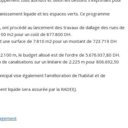
veloppement tous azimuts et selon les besoins s’exprimant pour
’assainissement liquide et les espaces verts. Ce programme
diri, ont procédé au lancement des travaux de dallage des rues de
9.100 m2 pour un coût de 877.800 DH.
oit une surface de 7.810 m2 pour un montant de 723.719 DH
 2.100 m, le budget alloué est de l’ordre de 5.676.937,80 DH.
 de canalisations sur un linéaire de 2.225 m pour 806.692,50
nicipal vise également l’amélioration de l’habitat et de
ment liquide sera assurée par la RADEEJ.
uragement