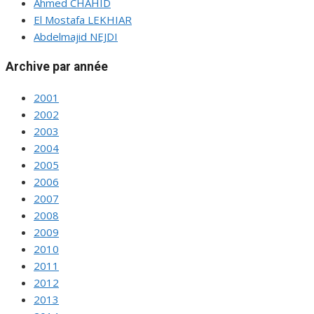
Ahmed CHAHID
El Mostafa LEKHIAR
Abdelmajid NEJDI
Archive par année
2001
2002
2003
2004
2005
2006
2007
2008
2009
2010
2011
2012
2013