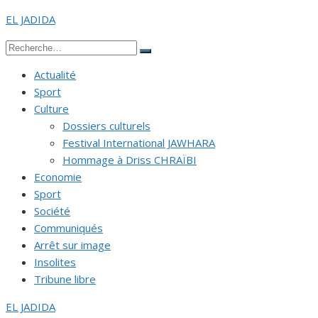
Aller
EL JADIDA
au
Recherche
contenu
Rechercher
pour :
Actualité
Sport
Culture
Dossiers culturels
Festival International JAWHARA
Hommage à Driss CHRAÏBI
Economie
Sport
Société
Communiqués
Arrêt sur image
Insolites
Tribune libre
EL JADIDA