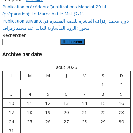
Publication précédente
Qualifications Mondial-2014
Navigation
(préparation): Le Maroc bat le Mali (2-1)
de
Publication suivante
دورة محمد زفزاف العاشرة للقصة القصيرة في
محور : الرؤيا المأساوية للعالم عند محمد زفزاف
l’article
Rechercher
Rechercher
Archive par date
août 2026
L
M
M
J
V
S
D
1
2
3
4
5
6
7
8
9
10
11
12
13
14
15
16
17
18
19
20
21
22
23
24
25
26
27
28
29
30
31