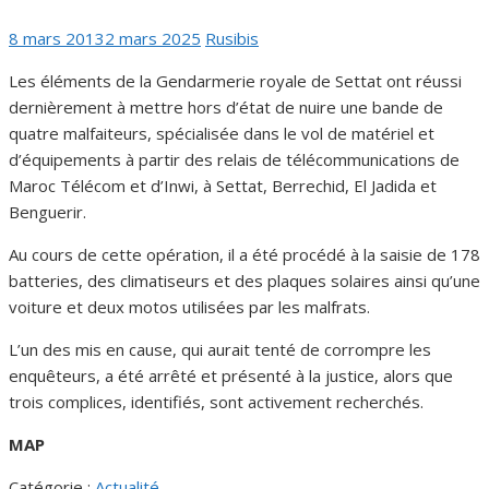
Publié
Auteur/autrice
8 mars 2013
2 mars 2025
Rusibis
le
Les éléments de la Gendarmerie royale de Settat ont réussi
dernièrement à mettre hors d’état de nuire une bande de
quatre malfaiteurs, spécialisée dans le vol de matériel et
d’équipements à partir des relais de télécommunications de
Maroc Télécom et d’Inwi, à Settat, Berrechid, El Jadida et
Benguerir.
Au cours de cette opération, il a été procédé à la saisie de 178
batteries, des climatiseurs et des plaques solaires ainsi qu’une
voiture et deux motos utilisées par les malfrats.
L’un des mis en cause, qui aurait tenté de corrompre les
enquêteurs, a été arrêté et présenté à la justice, alors que
trois complices, identifiés, sont activement recherchés.
MAP
Catégorie :
Actualité