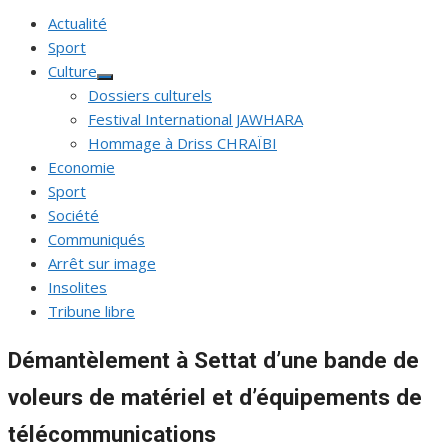
Actualité
Sport
Culture
Afficher
Dossiers culturels
le
sous-
Festival International JAWHARA
menu
Hommage à Driss CHRAÏBI
Economie
Sport
Société
Communiqués
Arrêt sur image
Insolites
Tribune libre
Démantèlement à Settat d’une bande de
voleurs de matériel et d’équipements de
télécommunications