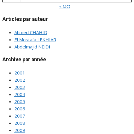
« Oct
Articles par auteur
Ahmed CHAHID
El Mostafa LEKHIAR
Abdelmajid NEJDI
Archive par année
2001
2002
2003
2004
2005
2006
2007
2008
2009