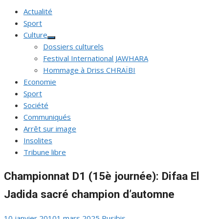
Actualité
Sport
Culture
Afficher
Dossiers culturels
le
sous-
Festival International JAWHARA
menu
Hommage à Driss CHRAÏBI
Economie
Sport
Société
Communiqués
Arrêt sur image
Insolites
Tribune libre
Championnat D1 (15è journée): Difaa El
Jadida sacré champion d’automne
Publié
Auteur/autrice
10 janvier 2010
1 mars 2025
Rusibis