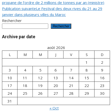
propane de l’ordre de 2 millions de tonnes par an (ministre)
de
Publication suivante
Le Festival des deux rives du 21 au 29
janvier dans plusieurs villes du Maroc
l’article
Rechercher
Rechercher
Archive par date
août 2026
L
M
M
J
V
S
D
1
2
3
4
5
6
7
8
9
10
11
12
13
14
15
16
17
18
19
20
21
22
23
24
25
26
27
28
29
30
31
« Oct