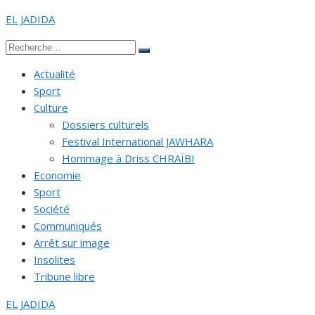
Aller
EL JADIDA
au
Recherche
contenu
Rechercher
pour :
Actualité
Sport
Culture
Dossiers culturels
Festival International JAWHARA
Hommage à Driss CHRAÏBI
Economie
Sport
Société
Communiqués
Arrêt sur image
Insolites
Tribune libre
EL JADIDA