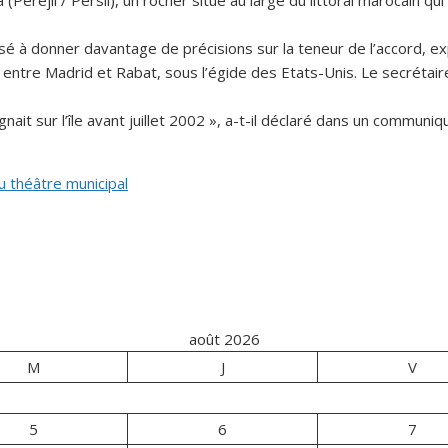
(Perejil / Persil), un rocher situé au large du littoral marocain qui 
 à donner davantage de précisions sur la teneur de l’accord, exp
 entre Madrid et Rabat, sous l’égide des Etats-Unis. Le secrétaire
it sur l’île avant juillet 2002 », a-t-il déclaré dans un communiqué. 
u théâtre municipal
août 2026
M
J
V
5
6
7