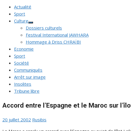
Actualité
Sport
Culture
Afficher
Dossiers culturels
le
sous-
Festival International JAWHARA
menu
Hommage à Driss CHRAÏBI
Economie
Sport
Société
Communiqués
Arrêt sur image
Insolites
Tribune libre
Accord entre l’Espagne et le Maroc sur l’îlo
Publié
Auteur/autrice
20 juillet 2002
Rusibis
le