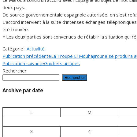
Le Maroc a conclu un accord avec l’Espagne au sujet de l’îlot Laila 
deux pays.
De source gouvernementale espagnole autorisée, on s’est refusé
L’accord intervient à la suite d’intenses échanges téléphoniques
été trouvée.
« Les deux parties sont convenues de rétablir la situation qui régna
Catégorie :
Actualité
Publication précédente
La Troupe El Mouhajiroune se produira a
Navigation
Publication suivante
Guichets uniques
de
Rechercher
Rechercher
l’article
Archive par date
L
M
3
4