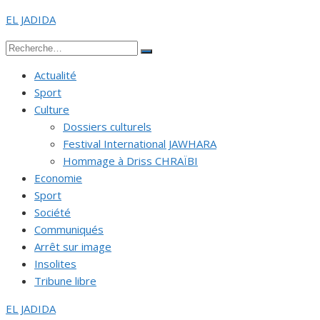
Aller
EL JADIDA
au
Recherche
contenu
Rechercher
pour :
Actualité
Sport
Culture
Dossiers culturels
Festival International JAWHARA
Hommage à Driss CHRAÏBI
Economie
Sport
Société
Communiqués
Arrêt sur image
Insolites
Tribune libre
EL JADIDA