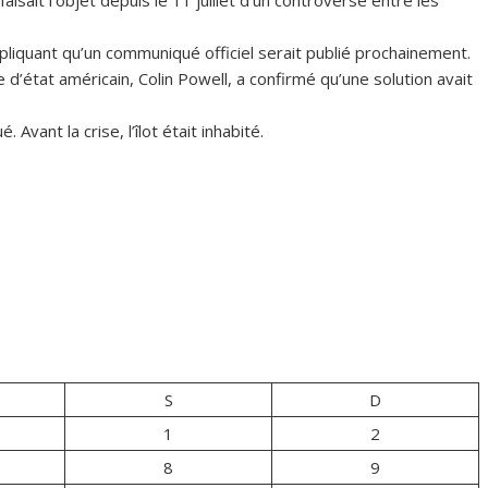
faisait l’objet depuis le 11 juillet d’un controverse entre les
liquant qu’un communiqué officiel serait publié prochainement.
 d’état américain, Colin Powell, a confirmé qu’une solution avait
Avant la crise, l’îlot était inhabité.
S
D
1
2
8
9