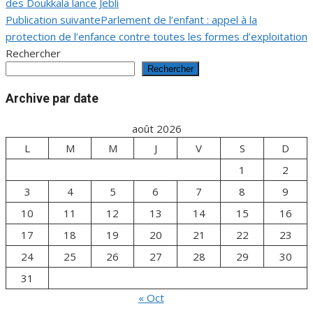
des Doukkala lance Jebli
de
Publication suivante
Parlement de l’enfant : appel à la
protection de l’enfance contre toutes les formes d’exploitation
l’article
Rechercher
Rechercher
Archive par date
août 2026
L
M
M
J
V
S
D
1
2
3
4
5
6
7
8
9
10
11
12
13
14
15
16
17
18
19
20
21
22
23
24
25
26
27
28
29
30
31
« Oct