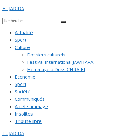
Aller
EL JADIDA
au
Recherche
contenu
Rechercher
pour :
Actualité
Sport
Culture
Dossiers culturels
Festival International JAWHARA
Hommage à Driss CHRAÏBI
Economie
Sport
Société
Communiqués
Arrêt sur image
Insolites
Tribune libre
EL JADIDA