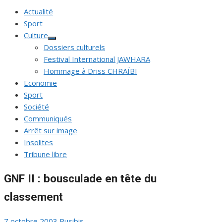
Actualité
Sport
Culture
Afficher
Dossiers culturels
le
sous-
Festival International JAWHARA
menu
Hommage à Driss CHRAÏBI
Economie
Sport
Société
Communiqués
Arrêt sur image
Insolites
Tribune libre
GNF II : bousculade en tête du
classement
Publié
Auteur/autrice
7 octobre 2003
Rusibis