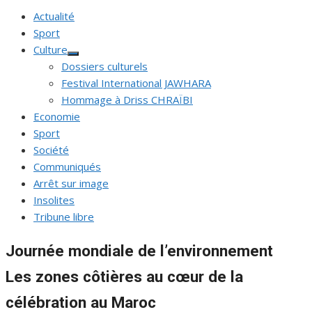
Actualité
Sport
Culture
Afficher
Dossiers culturels
le
sous-
Festival International JAWHARA
menu
Hommage à Driss CHRAÏBI
Economie
Sport
Société
Communiqués
Arrêt sur image
Insolites
Tribune libre
Journée mondiale de l’environnement
Les zones côtières au cœur de la
célébration au Maroc