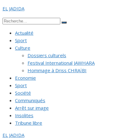
Aller
EL JADIDA
au
Recherche
contenu
Rechercher
pour :
Actualité
Sport
Culture
Dossiers culturels
Festival International JAWHARA
Hommage à Driss CHRAÏBI
Economie
Sport
Société
Communiqués
Arrêt sur image
Insolites
Tribune libre
EL JADIDA