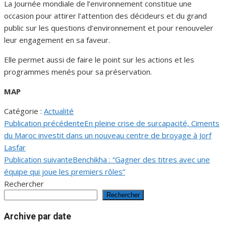
La Journée mondiale de l’environnement constitue une
occasion pour attirer l’attention des décideurs et du grand
public sur les questions d’environnement et pour renouveler
leur engagement en sa faveur.
Elle permet aussi de faire le point sur les actions et les
programmes menés pour sa préservation.
MAP
Catégorie :
Actualité
Publication précédente
En pleine crise de surcapacité, Ciments
Navigation
du Maroc investit dans un nouveau centre de broyage à Jorf
de
Lasfar
Publication suivante
Benchikha : “Gagner des titres avec une
l’article
équipe qui joue les premiers rôles”
Rechercher
Rechercher
Archive par date