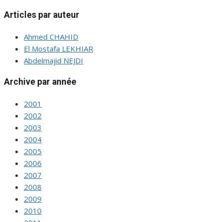
Articles par auteur
Ahmed CHAHID
El Mostafa LEKHIAR
Abdelmajid NEJDI
Archive par année
2001
2002
2003
2004
2005
2006
2007
2008
2009
2010