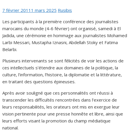
Publié
Auteur/autrice
7 février 2011
1 mars 2025
Rusibis
le
Les participants à la première conférence des journalistes
marocains du monde (4-6 février) ont organisé, samedi à El
Jadida, une cérémonie en hommage aux journalistes Mohamed
Larbi Messari, Mustapha Iznasni, Abdellah Stoky et Fatima
Belarbi.
Plusieurs intervenants se sont félicités de voir les actions de
ces intellectuels s’étendre aux domaines de la politique, la
culture, l’information, l’histoire, la diplomatie et la littérature,
en traitant des questions épineuses.
Après avoir souligné que ces personnalités ont réussi à
transcender les difficultés rencontrées dans l’exercice de
leurs responsabilités, les orateurs ont mis en exergue leur
vision pertinente pour une presse honnête et libre, ainsi que
leurs efforts visant la promotion du champ médiatique
national.