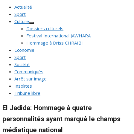
Actualité
Sport
Culture
Afficher
Dossiers culturels
le
sous-
Festival International JAWHARA
menu
Hommage à Driss CHRAÏBI
Economie
Sport
Société
Communiqués
Arrêt sur image
Insolites
Tribune libre
El Jadida: Hommage à quatre
personnalités ayant marqué le champs
médiatique national