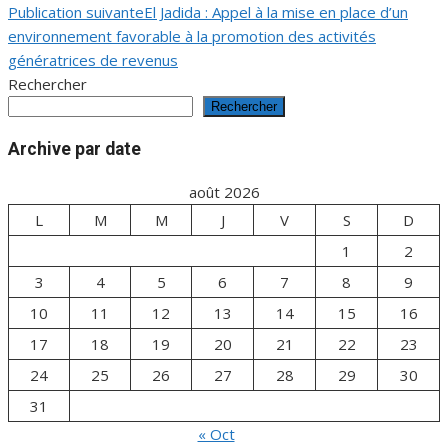
Publication suivante
El Jadida : Appel à la mise en place d’un
l’article
environnement favorable à la promotion des activités
génératrices de revenus
Rechercher
Rechercher
Archive par date
août 2026
L
M
M
J
V
S
D
1
2
3
4
5
6
7
8
9
10
11
12
13
14
15
16
17
18
19
20
21
22
23
24
25
26
27
28
29
30
31
« Oct