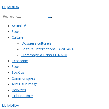
Aller
EL JADIDA
au
Recherche
contenu
Rechercher
pour :
Actualité
Sport
Culture
Dossiers culturels
Festival International JAWHARA
Hommage à Driss CHRAÏBI
Economie
Sport
Société
Communiqués
Arrêt sur image
Insolites
Tribune libre
EL JADIDA